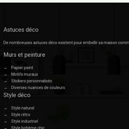
Astuces déco
De nombreuses astuces déco existent pour embellir sa maison comme l
Murs et peinture
→
Papier peint
→
Motifs muraux
→
Stickers personnalisés
→
Diverses nuances de couleurs
Style déco
→
Style naturel
→
Style rétro
→
Style industriel
→
Style bohème chic